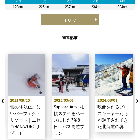
12月
1月
2月
3月
4月
122cm
225cm
287cm
234cm
224cm
more
関連記事
2021/09/25
2025/03/03
2024/03/01
雪の降り止まな
Sapporo Area_札
映像を作るプロ
いパーフェクト
幌ステイをベー
スキーヤーたち
リゾート｜ニセ
スにした7泊8
が魅了されてき
コHANAZONOリ
日 バス周遊プ
た北海道の姿
ゾート
ラン