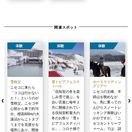
関連スポット
体験
体験
体験
雪秩父
雪トピアフェステ
ホースライディン
ィバル
グツアー
ニセコに来たら
「倶知安の冬を楽
ニセコの主峰、羊
「ココは行かない
しみ雪で遊ぶ」を
蹄山を眺めなが
と！」というのが
合い言葉に毎年２
ら、馬に乗っての
雪秩父。ニセコ中
月に開催されてい
んびりスノートレ
心部から車で約15
る倶知安町最大の
ッキング体験はい
分。標高600mの大
冬のお祭り「雪ト
かがですか。「ニ
湯沼からニトヌプ
ピアフェスティバ
セコカントリーフ
リまでを見渡せる
ル」。コロナ禍で
ァーム」では、訓
場所にあり、開放