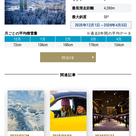
最長滑走距離
4,200m
最大斜度
35°
2025年12月1日～2026年4月5日
月ごとの平均積雪量
※過去3年間の平均データ
12月
1月
2月
3月
4月
72cm
136cm
195cm
176cm
134cm
more
関連記事