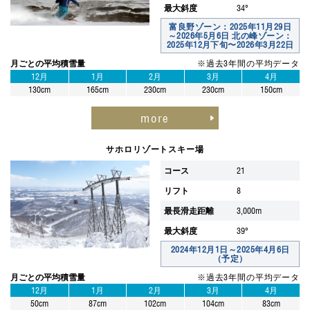
最大斜度
34°
富良野ゾーン：2025年11月29日
～2026年5月6日 北の峰ゾーン：
2025年12月下旬〜2026年3月22日
月ごとの平均積雪量
※過去3年間の平均データ
12月
1月
2月
3月
4月
130cm
165cm
230cm
230cm
150cm
more
サホロリゾートスキー場
コース
21
リフト
8
最長滑走距離
3,000m
最大斜度
39°
2024年12月1日～2025年4月6日
（予定）
月ごとの平均積雪量
※過去3年間の平均データ
12月
1月
2月
3月
4月
50cm
87cm
102cm
104cm
83cm