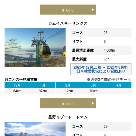
more
カムイスキーリンクス
コース
26
リフト
6
最長滑走距離
4,000m
最大斜度
35°
2025年12月上旬 ～ 2026年3月31
日※積雪状況により変動あり
月ごとの平均積雪量
※過去3年間の平均データ
12月
1月
2月
3月
4月
64cm
97cm
112cm
70cm
-
more
星野リゾート トマム
コース
29
リフト
6