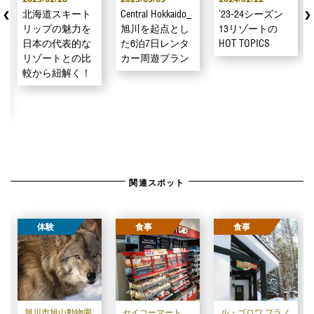
2023/02/28
2025/03/03
2024/02/22
北海道スキート
Central Hokkaido_
’23-24シーズン
リップの魅力を
旭川を起点とし
13リゾートの
日本の代表的な
た6泊7日レンタ
HOT TOPICS
リゾートとの比
カー周遊プラン
較から紐解く！
関連スポット
体験
食事
食事
旭川市旭山動物園
セイコーマート
ル・ゴロワ フラノ