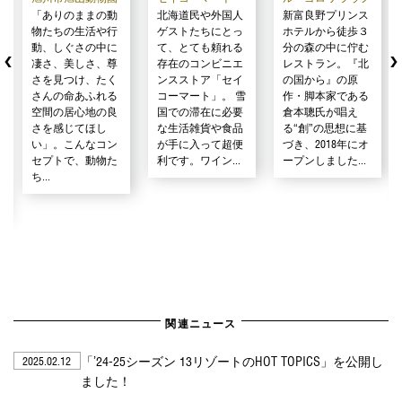
「ありのままの動
北海道民や外国人
新富良野プリンス
物たちの生活や行
ゲストたちにとっ
ホテルから徒歩３
動、しぐさの中に
て、とても頼れる
分の森の中に佇む
凄さ、美しさ、尊
存在のコンビニエ
レストラン。『北
さを見つけ、たく
ンスストア「セイ
の国から』の原
さんの命あふれる
コーマート」。 雪
作・脚本家である
空間の居心地の良
国での滞在に必要
倉本聰氏が唱え
さを感じてほし
な生活雑貨や食品
る“創”の思想に基
い」。こんなコン
が手に入って超便
づき、2018年にオ
セプトで、動物た
利です。ワイン...
ープンしました...
ち...
関連ニュース
「’24-25シーズン 13リゾートのHOT TOPICS」を公開し
2025.02.12
ました！