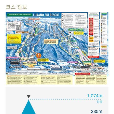
코스 정보
1,074m
정상
235m