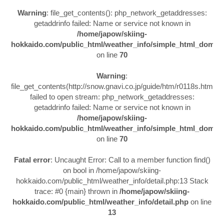
Warning
: file_get_contents(): php_network_getaddresses:
getaddrinfo failed: Name or service not known in
/home/japow/skiing-
hokkaido.com/public_html/weather_info/simple_html_dom.p
on line
70
Warning
:
file_get_contents(http://snow.gnavi.co.jp/guide/htm/r0118s.htm):
failed to open stream: php_network_getaddresses:
getaddrinfo failed: Name or service not known in
/home/japow/skiing-
hokkaido.com/public_html/weather_info/simple_html_dom.p
on line
70
Fatal error
: Uncaught Error: Call to a member function find()
on bool in /home/japow/skiing-
hokkaido.com/public_html/weather_info/detail.php:13 Stack
trace: #0 {main} thrown in
/home/japow/skiing-
hokkaido.com/public_html/weather_info/detail.php
on line
13