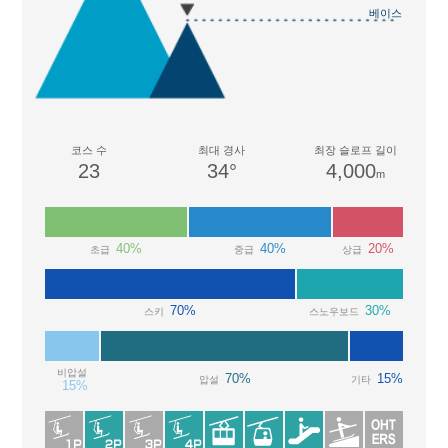
베이스
코스 수
최대 경사
최장 슬로프 길이
23
34°
4,000
m
40%
40%
20%
초급
중급
상급
70%
30%
스키
스노우보드
비압설
70%
15%
압설
기타
15%