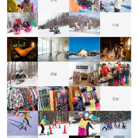
시설
렌탈
강습