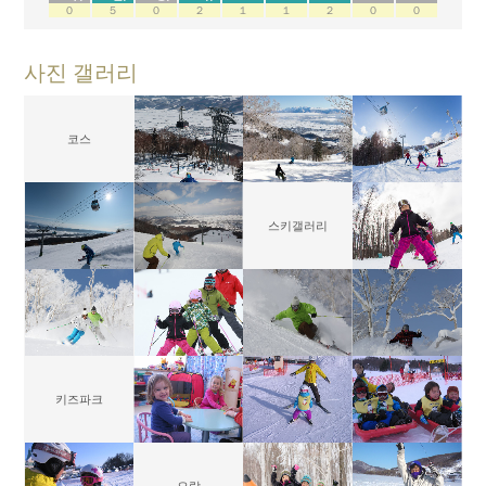
０
５
０
２
１
１
２
０
０
사진 갤러리
코스
스키갤러리
키즈파크
오락