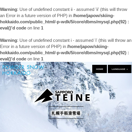
Warning
: Use of undefined constant ii - assumed 'ii' (this will throw
an Error in a future version of PHP) in
/home/japow/skiing-
hokkaido.com/public_html/-p-wdk/5/core/dbms/mysql.php(92) :
eval()'d code
on line
1
Warning
: Use of undefined constant i - assumed 'i' (this will throw an
Error in a future version of PHP) in
/home/japow/skiing-
hokkaido.com/public_html/-p-wdk/5/core/dbms/mysql.php(92) :
eval()'d code
on line
1
HOME
LANGUAGE
▼
札幌手稻滑雪場