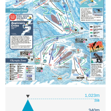
1,023m
頂峰
340m