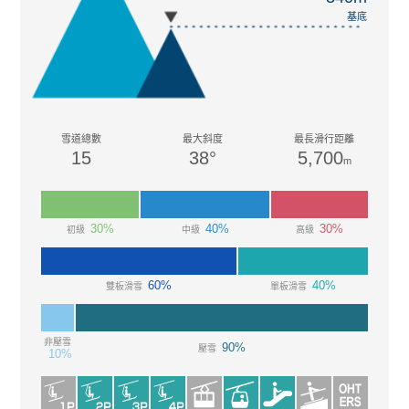
基底
雪道總數
最大斜度
最長滑行距離
15
38°
5,700
m
30%
40%
30%
初級
中級
高級
60%
40%
雙板滑雪
單板滑雪
非壓雪
90%
壓雪
10%