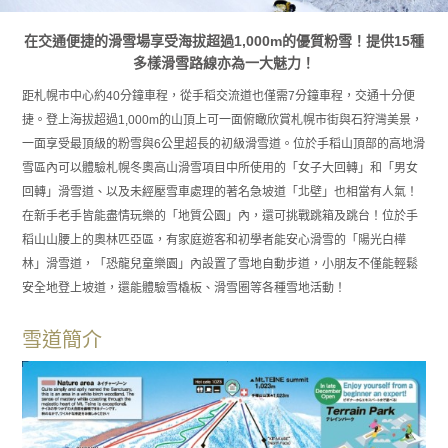
在交通便捷的滑雪場享受海拔超過1,000m的優質粉雪！提供15種
多樣滑雪路線亦為一大魅力！
距札幌市中心約40分鐘車程，從手稻交流道也僅需7分鐘車程，交通十分便
捷。登上海拔超過1,000m的山頂上可一面俯瞰欣賞札幌市街與石狩灣美景，
一面享受最頂級的粉雪與6公里超長的初級滑雪道。位於手稻山頂部的高地滑
雪區內可以體驗札幌冬奧高山滑雪項目中所使用的「女子大回轉」和「男女
回轉」滑雪道、以及未經壓雪車處理的著名急坡道「北壁」也相當有人氣！
在新手老手皆能盡情玩樂的「地質公園」內，還可挑戰跳箱及跳台！位於手
稻山山腰上的奧林匹亞區，有家庭遊客和初學者能安心滑雪的「陽光白樺
林」滑雪道，「恐龍兒童樂園」內設置了雪地自動步道，小朋友不僅能輕鬆
安全地登上坡道，還能體驗雪橇板、滑雪圈等各種雪地活動！
雪道簡介